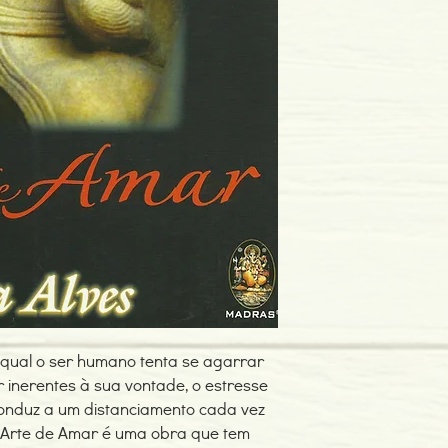
Editor: Madras
Idioma: Português do B
Dimensões: 139 x 210
Encadernação: Capa 
Páginas: 120
Tipo de Produto: Livro
qual o ser humano tenta se agarrar
r inerentes à sua vontade, o estresse
onduz a um distanciamento cada vez
 Arte de Amar é uma obra que tem