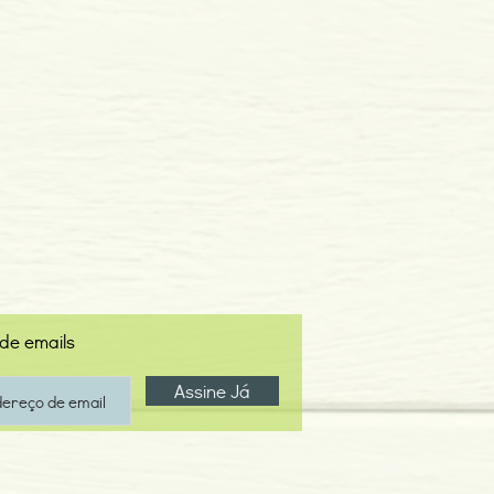
 de emails
Assine Já