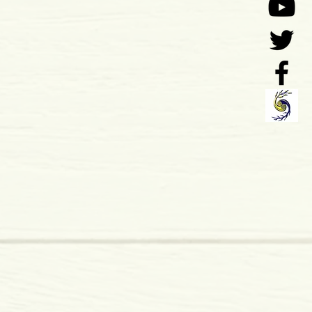
rasil
 x 7 mm
mole