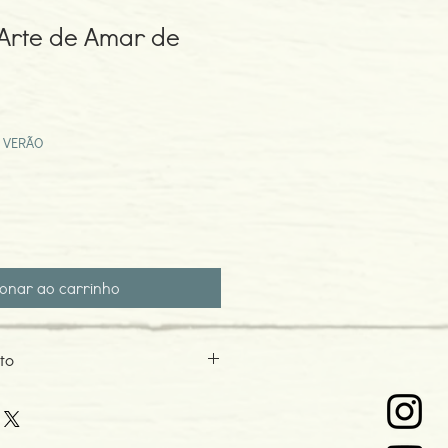
Arte de Amar de
eço
omocional
 VERÃO
ionar ao carrinho
to
0
o: 09-2017