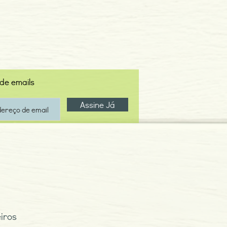
 de emails
Assine Já
iros