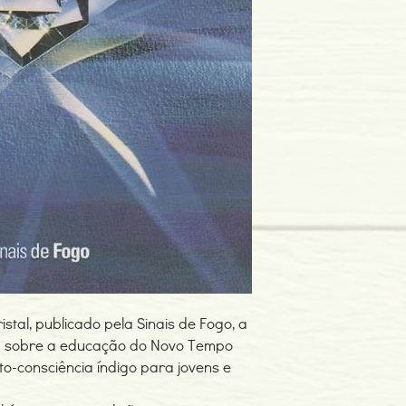
Edição ou reimpressã
Editor: Sinais de Fogo
Idioma: Português
Dimensões: 141 x 211
Páginas: 246
Tipo de Produto: Livro
istal, publicado pela Sinais de Fogo, a
sa sobre a educação do Novo Tempo
o-consciência índigo para jovens e