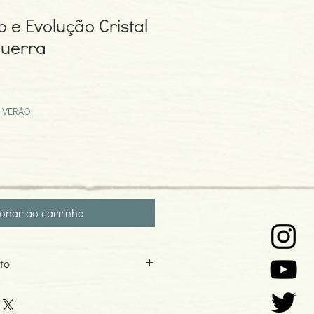
 e Evolução Cristal
Guerra
eço
omocional
 VERÃO
ionar ao carrinho
to
2