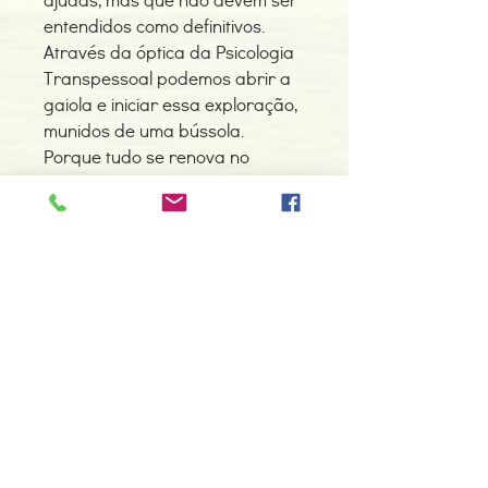
entendidos como definitivos.
Através da óptica da Psicologia
Transpessoal podemos abrir a
gaiola e iniciar essa exploração,
munidos de uma bússola.
Porque tudo se renova no
mundo e aquilo que hoje são
evidências, amanhã apenas
fazem parte da história
conhecida da humanidade. a
Transpessoal fornece-nos meios
para começarmos a viagem.
Depois, se quisermos,
poderemos seguir outras
roteiros. Boa viagem!
Detalhes do Produto