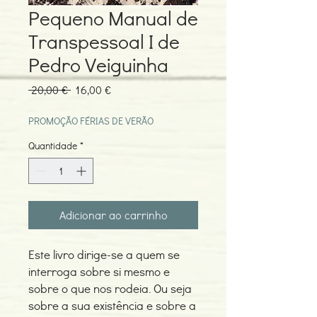
Pequeno Manual de
Transpessoal I de
Pedro Veiguinha
Preço
Preço
 20,00 € 
16,00 €
normal
promocional
PROMOÇÃO FÉRIAS DE VERÃO
Quantidade
*
Adicionar ao carrinho
Este livro dirige-se a quem se
interroga sobre si mesmo e
sobre o que nos rodeia. Ou seja
sobre a sua existência e sobre a