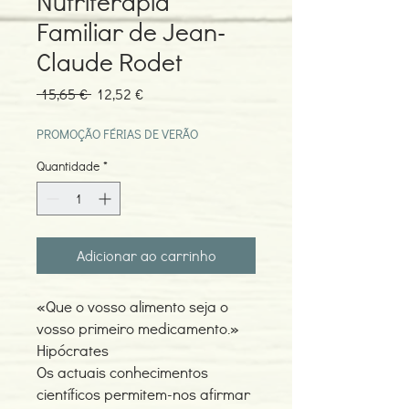
Nutriterapia
Familiar de Jean-
Claude Rodet
Preço
Preço
 15,65 € 
12,52 €
normal
promocional
PROMOÇÃO FÉRIAS DE VERÃO
Quantidade
*
Adicionar ao carrinho
«Que o vosso alimento seja o
vosso primeiro medicamento.»
Hipócrates
Os actuais conhecimentos
científicos permitem-nos afirmar