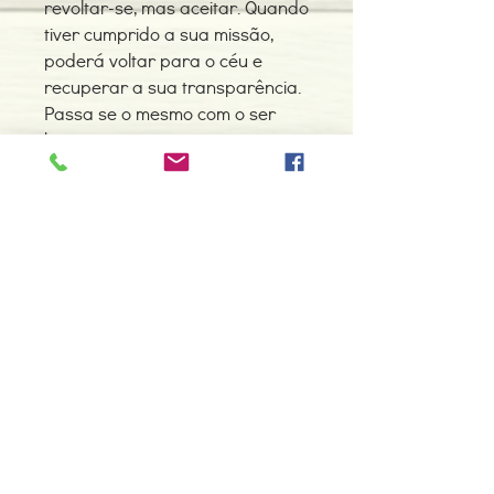
revoltar-se, mas aceitar. Quando
tiver cumprido a sua missão,
poderá voltar para o céu e
recuperar a sua transparência.
Passa se o mesmo com o ser
humano.
Detalhes do Produto
Autor: Omraam Mikhaël Aïvanhov
ISBN: 9789898994141
Edição: 10-2020
Editor: Pub.Maitreya Unip.,Lda
Contacte-nos
Idioma: Português
966 605 625
Dimensões: 99 x 159 x 21 mm
Encadernação: Capa mole
espiral.centro.alternativas@gmail
Páginas: 380
.com
Tipo de Produto: Livro