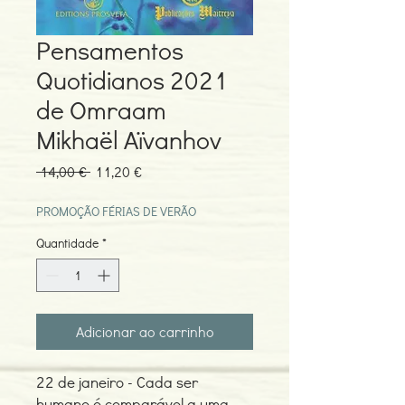
Pensamentos
Quotidianos 2021
de Omraam
Mikhaël Aïvanhov
Preço
Preço
 14,00 € 
11,20 €
normal
promocional
PROMOÇÃO FÉRIAS DE VERÃO
Quantidade
*
Adicionar ao carrinho
22 de janeiro - Cada ser
humano é comparável a uma