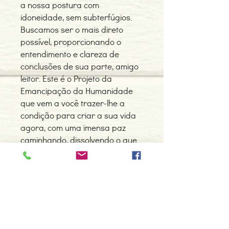
a nossa postura com
idoneidade, sem subterfúgios.
Buscamos ser o mais direto
possível, proporcionando o
entendimento e clareza de
conclusões de sua parte, amigo
leitor. Este é o Projeto da
Emancipação da Humanidade
que vem a você trazer-lhe a
condição para criar a sua vida
agora, com uma imensa paz
caminhando, dissolvendo o que
já não serve mais.
Leia, releia, entenda e tire as
suas dúvidas.
Detalhes do Produto
Autor: Lais Christina dos Santos Medici/