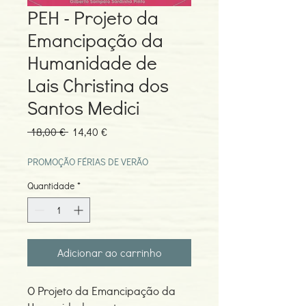
PEH - Projeto da
Emancipação da
Humanidade de
Lais Christina dos
Santos Medici
Preço
Preço
 18,00 € 
14,40 €
normal
promocional
PROMOÇÃO FÉRIAS DE VERÃO
Quantidade
*
Adicionar ao carrinho
O Projeto da Emancipação da