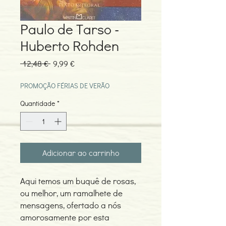
Paulo de Tarso -
Huberto Rohden
Preço
Preço
 12,48 € 
9,99 €
normal
promocional
PROMOÇÃO FÉRIAS DE VERÃO
Quantidade
*
Adicionar ao carrinho
Aqui temos um buquê de rosas,
ou melhor, um ramalhete de
mensagens, ofertado a nós
amorosamente por esta