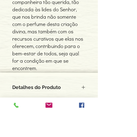
companheira tão querida, tão
dedicada às lides do Senhor,
que nos brinda não somente
com o perfume desta criação
divina, mas também com os
recursos curativos que elas nos
oferecem, contribuindo para o
bem-estar de todos, seja qual
for a condição em que se
encontrem.
Detalhes do Produto
Autor: Huberto Rohden
ISBN: 978-8572321808
Edição ou reimpressão: 01-2011
Editor: Martin Claret
Contacte-nos
Idioma: Português
966 605 625
Dimensões: 116 x 182 x 5 mm