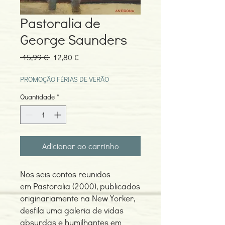
Pastoralia de
George Saunders
Preço
Preço
 15,99 € 
12,80 €
normal
promocional
PROMOÇÃO FÉRIAS DE VERÃO
Quantidade
*
Adicionar ao carrinho
Nos seis contos reunidos
em Pastoralia (2000), publicados
originariamente na New Yorker,
desfila uma galeria de vidas
absurdas e humilhantes em