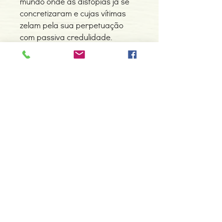
mundo onde as distopias já se
concretizaram e cujas vítimas
zelam pela sua perpetuação
com passiva credulidade.
Detalhes do Produto
Autor: George Saunders
ISBN: 9789726082842
Edição ou reimpressão: 01-2017
Editor: Antígona
Contacte-nos
Idioma: Português
966 605 625
Dimensões: 134 x 208 x 15 mm
Encadernação: Capa mole
espiral.centro.alternativas@gmail
Páginas: 224
.com
Tipo de Produto: Livro
Horário de apoio a cliente
2ª a 6ª feira das 10h00 às 19h00