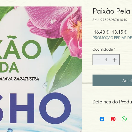
Paixão Pela
SKU: 9789898761040
Preço
Pr
 16,43 € 
13,15 €
normal
pr
PROMOÇÃO FÉRIAS DE
Quantidade
*
Adic
Detalhes do Produ
Autor: Osho
ISBN: 978989876104
Edição ou reimpressã
Editor: 4 Estações Edi