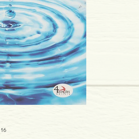
Idioma: Português
Dimensões: 158 x 239
Encadernação: Capa 
Páginas: 208
Tipo de Produto: Livro
016