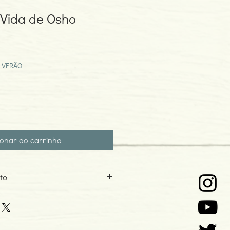
 Vida de Osho
eço
omocional
 VERÃO
ionar ao carrinho
to
0
o: 04-2016
tora