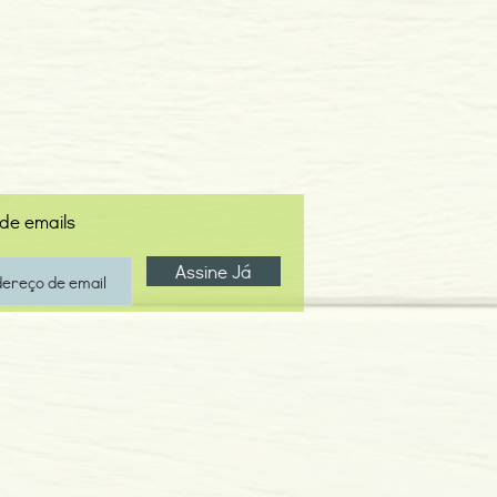
 de emails
Assine Já