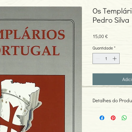
Os Templári
Pedro Silva
Preço
15,00 €
Quantidade
*
Adic
Detalhes do Produ
Autor: Pedro Silva
ISBN: 978989994097
Edição ou reimpressã
Editor: Letras Itineran