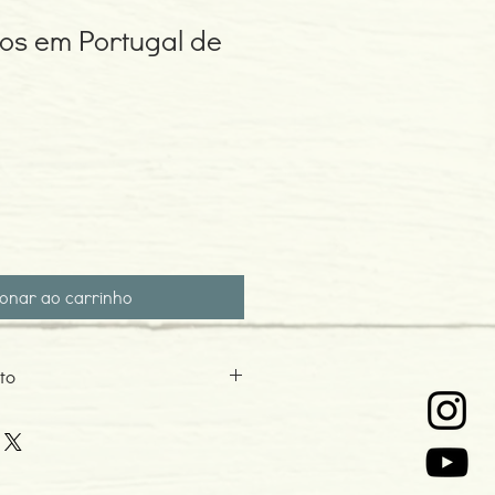
os em Portugal de
ionar ao carrinho
to
0
o: 11-2018
tes