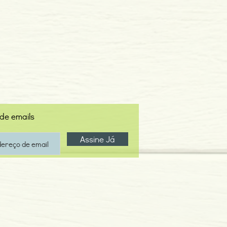
 de emails
Assine Já