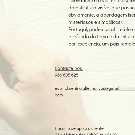
relevantes) e a vertente esoté
da estrutura visível que pass
obviamente, a abordagem ise
misteriosos e simbólicos).
Portugal, podemos afirmá-lo 
profundo do tema e da leitura
por excelência, um país templá
Contacte-nos
966 605 625
espiral.centro.alternativas@gmail.
com
Horário de apoio a cliente
2ª a 6ª feira das 10h00 às 19h00