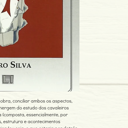
Idioma: Português
Dimensões: 149 x 230
Encadernação: Capa 
Páginas: 162
Tipo de Produto: Livro
obra, conciliar ambos os aspectos,
 emergem do estudo dos cavaleiros
ca (composta, essencialmente, por
, estrutura e acontecimentos