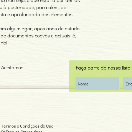
rica (ou seja, o que estaria por detrás
ou à posteridade, para além, de
nta e aprofundada dos elementos
com algum rigor, após anos de estudo
 de documentos coevos e actuais, é,
rio!
Aceitamos
Faça parte da nossa lista
Termos e Condições de Uso
Política de Privacidade