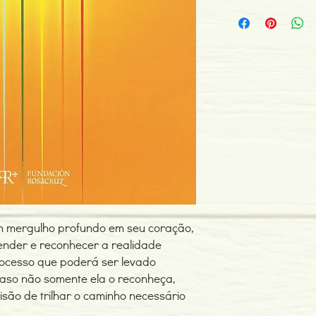
Autor: Fundação Rosa
ISBN: 978848705598
Edição ou reimpressã
Editor: Fundação Rosa
Idioma: Português
Dimensões: 143 x 208
Páginas: 103
Tipo de Produto: Livro
um mergulho profundo em seu coração,
nder e reconhecer a realidade
rocesso que poderá ser levado
caso não somente ela o reconheça,
são de trilhar o caminho necessário