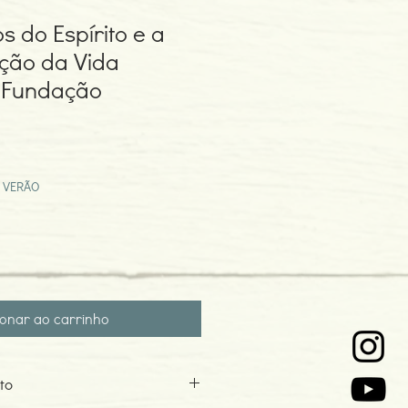
s do Espírito e a
ção da Vida
 Fundação
ço
mocional
 VERÃO
ionar ao carrinho
to