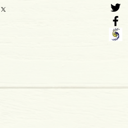
cruz
0
o: 2018
cruz
 x 15 mm