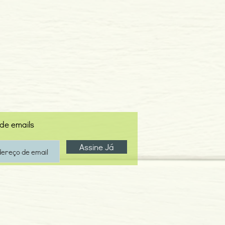
 de emails
Assine Já