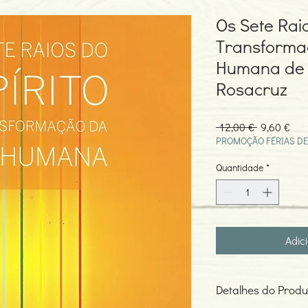
Os Sete Raio
Transforma
Humana de
Rosacruz
Preço
Pre
 12,00 € 
9,60 €
normal
pro
PROMOÇÃO FÉRIAS DE
Quantidade
*
Adic
Detalhes do Produ