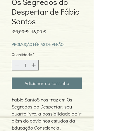
Os Segredos do
Despertar de Fábio
Santos
Preço
Preço
 20,00 € 
16,00 €
normal
promocional
PROMOÇÃO FÉRIAS DE VERÃO
Quantidade
*
Adicionar ao carrinho
Fabio SantoS nos traz em Os
Segredos do Despertar, seu
quarto livro, a possibilidade de ir
além do óbvio nos estudos da
Educação Consciencial,