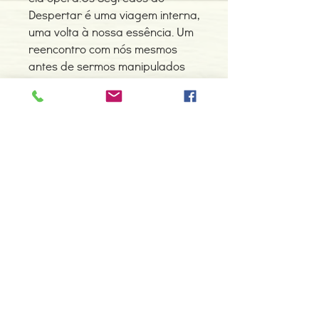
Despertar é uma viagem interna,
uma volta à nossa essência. Um
reencontro com nós mesmos
antes de sermos manipulados
consciencialmente para
servirmos de alimento nessa
espiral energética atual da
humanidade. A saída definitiva.
Contacte-nos
966 605 625
espiral.centro.alternativas@gmail
.com
Horário de apoio a cliente