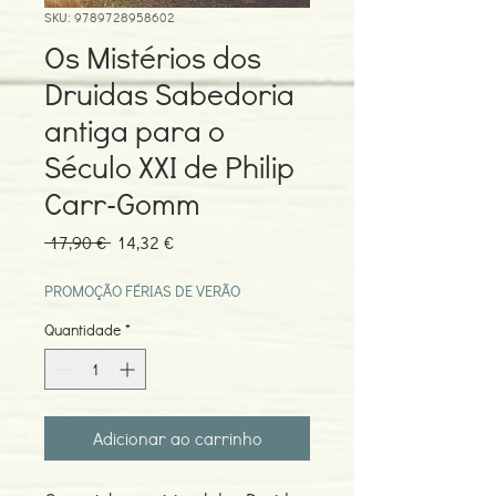
SKU: 9789728958602
Os Mistérios dos
Druidas Sabedoria
antiga para o
Século XXI de Philip
Carr-Gomm
Preço
Preço
 17,90 € 
14,32 €
normal
promocional
PROMOÇÃO FÉRIAS DE VERÃO
Quantidade
*
Adicionar ao carrinho