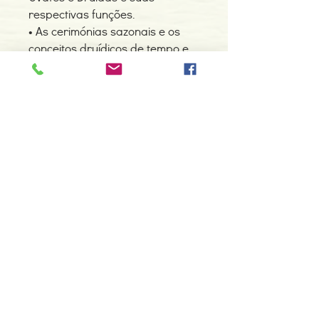
respectivas funções.
• As cerimónias sazonais e os
conceitos druídicos de tempo e
espaço.
• Os círculos, pedras, estrelas e
caminhos druídicos.
• Os segredos das árvores e
dos animais no Druidismo.
• A relação entre o Druidismo e o
Wicca.
Detalhes do Produto
Autor: Philip Carr-Gomm
ISBN: 9789728958602
Edição ou reimpressão: 06-2008
Editor: Zéfiro
Contacte-nos
Idioma: Português
966 605 625
Dimensões: 157 x 228 x 12 mm