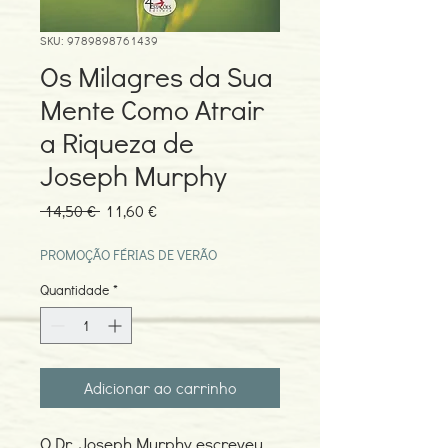
SKU: 9789898761439
Os Milagres da Sua
Mente Como Atrair
a Riqueza de
Joseph Murphy
Preço
Preço
 14,50 € 
11,60 €
normal
promocional
PROMOÇÃO FÉRIAS DE VERÃO
Quantidade
*
Adicionar ao carrinho
O Dr. Joseph Murphy escreveu,