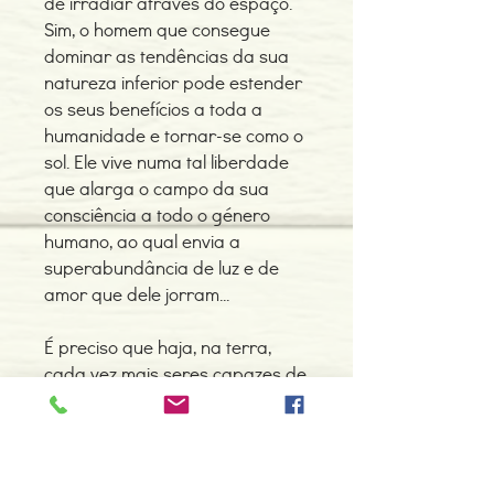
de irradiar através do espaço.
Sim, o homem que consegue
dominar as tendências da sua
natureza inferior pode estender
os seus benefícios a toda a
humanidade e tornar-se como o
sol. Ele vive numa tal liberdade
que alarga o campo da sua
consciência a todo o género
humano, ao qual envia a
superabundância de luz e de
amor que dele jorram...
É preciso que haja, na terra,
cada vez mais seres capazes de
se consagrarem a este trabalho
com o sol, pois só o amor e a luz
transformarão a humanidade.»
Omraam Mikhaël Aïvanhov