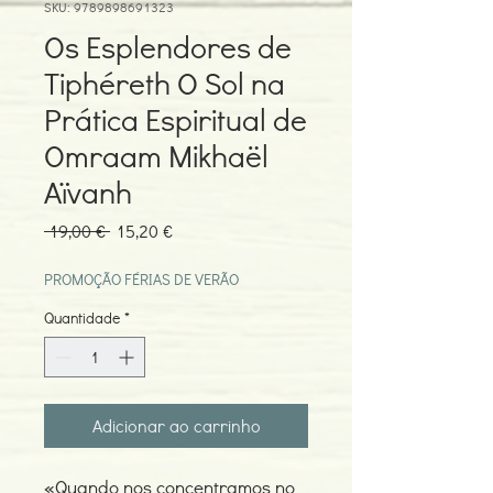
SKU: 9789898691323
Os Esplendores de
Tiphéreth O Sol na
Prática Espiritual de
Omraam Mikhaël
Aïvanh
Preço
Preço
 19,00 € 
15,20 €
normal
promocional
PROMOÇÃO FÉRIAS DE VERÃO
Quantidade
*
Adicionar ao carrinho
«Quando nos concentramos no