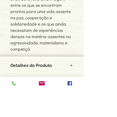
entre os que se encontram
prontos para uma vida assente
na paz, cooperação e
solidariedade e os que ainda
necessitam de experiências
densas na matéria assentes na
agressividade, materialismo e
competiçã
Detalhes do Produto
Autor: José Caldas
ISBN: 9789898691989
Edição ou reimpressão: 06-2019
Editor: Pub.Maitreya Unip.,Lda
Contacte-nos
Idioma: Português
966 605 625
Dimensões: 141 x 207 x 22 mm
Encadernação: Capa mole
espiral.centro.alternativas@gmail
Páginas: 398
.com