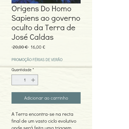
Origens Do Homo
Sapiens ao governo
oculto da Terra de
José Caldas
Preço
Preço
 20,00 € 
16,00 €
normal
promocional
PROMOÇÃO FÉRIAS DE VERÃO
Quantidade
*
Adicionar ao carrinho
A Terra encontra-se na recta
final de um vasto ciclo evolutivo
onde será feita uma triagem