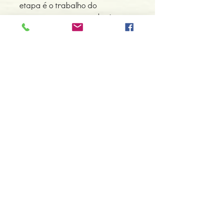
etapa é o trabalho do
pensamento, que, qual raio
extremamente penetrante, se
introduz até ao coração da
matéria, cujas energias mais
subtis liberta a fim de dar
suporte ao trabalho da alma e
do espírito».
Detalhes do Produto
Autor: Omraam Mikhaël Aïvanhov
ISBN: 9789898147943
Edição ou reimpressão: 07-2013
Editor: Pub.Maitreya Unip.,Lda
Contacte-nos
Idioma: Português
966 605 625
Dimensões: 112 x 178 x 8 mm
Encadernação: Capa dura
espiral.centro.alternativas@gmail
Páginas: 139
.com