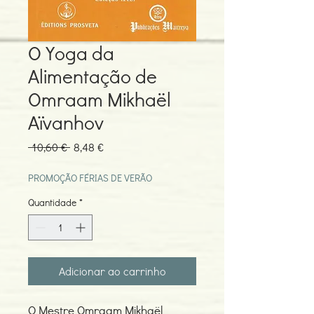
O Yoga da
Alimentação de
Omraam Mikhaël
Aïvanhov
Preço
Preço
 10,60 € 
8,48 €
normal
promocional
PROMOÇÃO FÉRIAS DE VERÃO
Quantidade
*
Adicionar ao carrinho
O Mestre Omraam Mikhaël