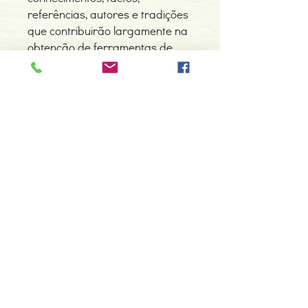
referências, autores e tradições
que contribuirão largamente na
obtenção de ferramentas de
pesquisa para o
aprofundamento do mistério do
Sexto Sentido.
https://www.facebook.com/espir
al.editora/videos/56650322729
2165/?t=1
Detalhes do Produto
Autor: Eduardo Cícero de Faria
ISBN: 978-989-739-061-6
Edição ou reimpressão: 04-2020
Editor: Espiral Editora
Contacte-nos
Idioma: Português
966 605 625
Dimensões: 142 x 210 x 7 mm