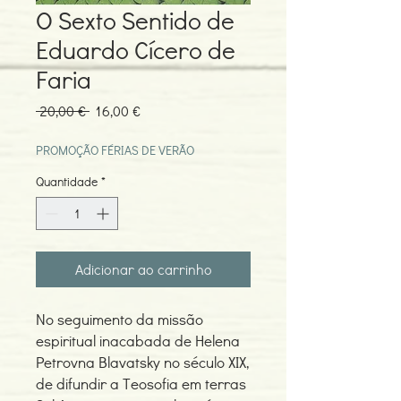
O Sexto Sentido de
Eduardo Cícero de
Faria
Preço
Preço
 20,00 € 
16,00 €
normal
promocional
PROMOÇÃO FÉRIAS DE VERÃO
Quantidade
*
Adicionar ao carrinho
No seguimento da missão
espiritual inacabada de Helena
Petrovna Blavatsky no século XIX,
de difundir a Teosofia em terras