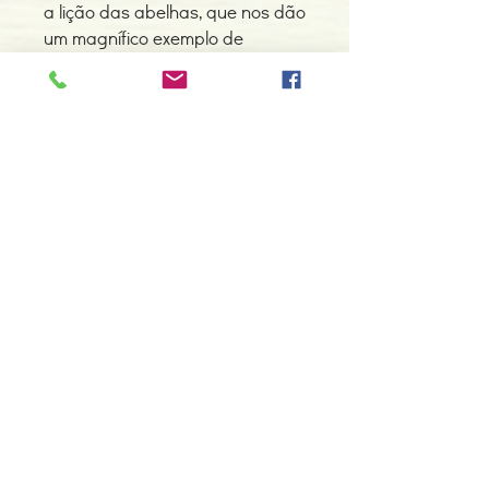
a lição das abelhas, que nos dão
um magnífico exemplo de
sociedade superior e que
sabem preparar o mel: ele
trabalha para que a ideia de
fraternidade universal se
espalhe na terra e aprende a
preparar o mel espiritual na sua
própria vida. »
Detalhes do Produto
Autor: Omraam Mikhael Aivanhov
ISBN: 9789898691163
Edição ou reimpressão: 05-2015
Editor: Pub.Maitreya Unip.,Lda
Contacte-nos
Idioma: Português
966 605 625
Dimensões: 146 x 208 x 10 mm
Encadernação: Capa dura
espiral.centro.alternativas@gmail