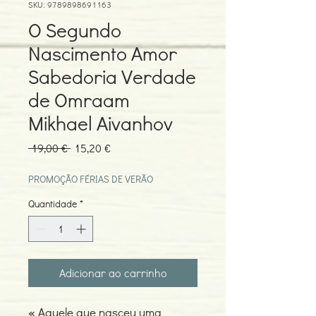
SKU: 9789898691163
O Segundo
Nascimento Amor
Sabedoria Verdade
de Omraam
Mikhael Aivanhov
Preço
Preço
 19,00 € 
15,20 €
normal
promocional
PROMOÇÃO FÉRIAS DE VERÃO
Quantidade
*
Adicionar ao carrinho
« Aquele que nasceu uma