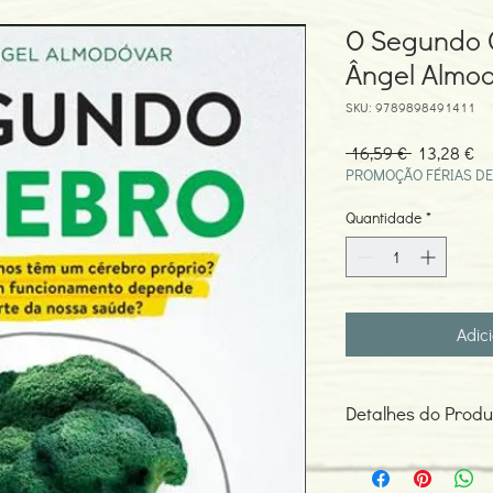
O Segundo 
Ângel Almo
SKU: 9789898491411
Preço
Pr
 16,59 € 
13,28 €
normal
pr
PROMOÇÃO FÉRIAS DE
Quantidade
*
Adic
Detalhes do Produ
Autor: Miguel Ângel A
Edição ou reimpressã