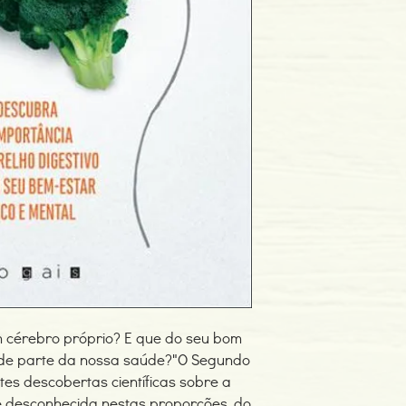
Editor: Vogais
Idioma: Português
Dimensões: 0 x 0 x 14
Encadernação: Capa 
Páginas: 240
Tipo de Produto: Livro
um cérebro próprio? E que do seu bom
de parte da nossa saúde?"O Segundo
es descobertas científicas sobre a
e desconhecida nestas proporções, do