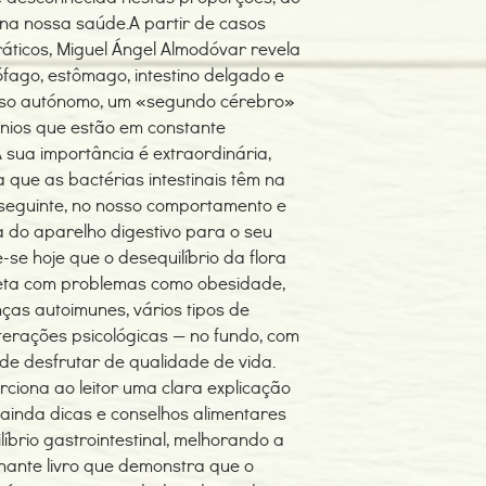
l na nossa saúde.A partir de casos
ráticos, Miguel Ángel Almodóvar revela
ófago, estômago, intestino delgado e
voso autónomo, um «segundo cérebro»
nios que estão em constante
sua importância é extraordinária,
a que as bactérias intestinais têm na
nseguinte, no nosso comportamento e
 do aparelho digestivo para o seu
-se hoje que o desequilíbrio da flora
ireta com problemas como obesidade,
nças autoimunes, vários tipos de
lterações psicológicas — no fundo, com
de desfrutar de qualidade de vida.
orciona ao leitor uma clara explicação
 ainda dicas e conselhos alimentares
líbrio gastrointestinal, melhorando a
nante livro que demonstra que o