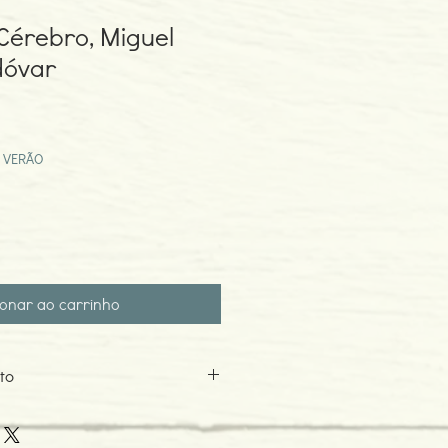
Cérebro, Miguel
dóvar
eço
omocional
 VERÃO
ionar ao carrinho
to
lmodóvar
o: 04-2015