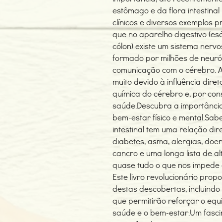
estômago e da flora intestina
clínicos e diversos exemplos p
que no aparelho digestivo (es
cólon) existe um sistema ner
formado por milhões de neuró
comunicação com o cérebro. A 
muito devido à influência diret
química do cérebro e, por co
saúde.Descubra a importância
bem-estar físico e mental.Sabe
intestinal tem uma relação d
diabetes, asma, alergias, doe
cancro e uma longa lista de a
quase tudo o que nos impede 
Este livro revolucionário prop
destas descobertas, incluindo
que permitirão reforçar o equi
saúde e o bem-estar.Um fasci