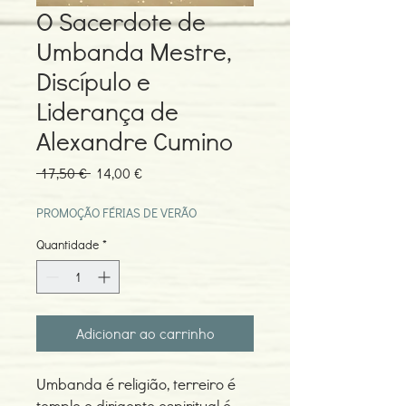
O Sacerdote de
Umbanda Mestre,
Discípulo e
Liderança de
Alexandre Cumino
Preço
Preço
 17,50 € 
14,00 €
normal
promocional
PROMOÇÃO FÉRIAS DE VERÃO
Quantidade
*
Adicionar ao carrinho
Umbanda é religião, terreiro é
templo e dirigente espiritual é