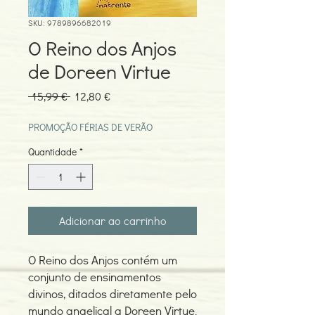
SKU: 9789896682019
O Reino dos Anjos
de Doreen Virtue
Preço
Preço
 15,99 € 
12,80 €
normal
promocional
PROMOÇÃO FÉRIAS DE VERÃO
Quantidade
*
Adicionar ao carrinho
O Reino dos Anjos contém um
conjunto de ensinamentos
divinos, ditados diretamente pelo
mundo angelical a Doreen Virtue.