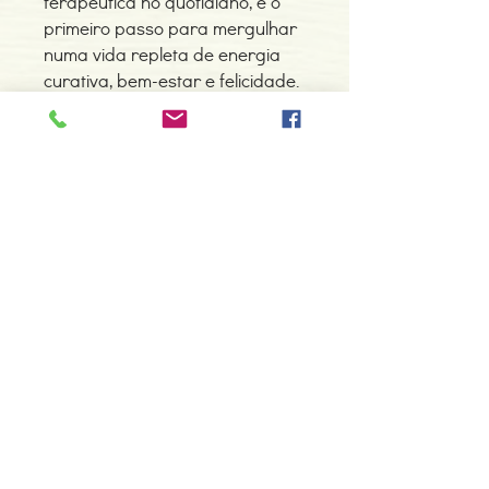
terapêutica no quotidiano, é o
primeiro passo para mergulhar
numa vida repleta de energia
curativa, bem-estar e felicidade.
Detalhes do Produto
Autor: Doreen Virtue
ISBN: 9789896682019
Edição ou reimpressão: 11-2013
Editor: Nascente
Contacte-nos
Idioma: Português
966 605 625
Dimensões: 151 x 227 x 10 mm
Encadernação: Capa mole
espiral.centro.alternativas@gmail
Páginas: 224
.com
Tipo de Produto: Livro
Horário de apoio a cliente
2ª a 6ª feira das 10h00 às 19h00