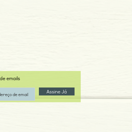
 de emails
Assine Já