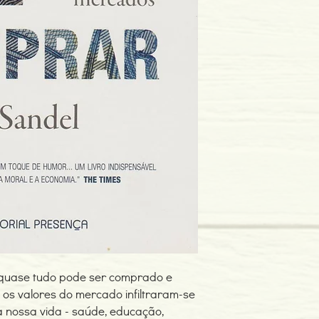
Edição ou reimpressã
Editor: Editorial Prese
Idioma: Português
Dimensões: 148 x 228
Encadernação: Capa 
Páginas: 240
Tipo de Produto: Livro
quase tudo pode ser comprado e
 os valores do mercado infiltraram-se
 nossa vida - saúde, educação,