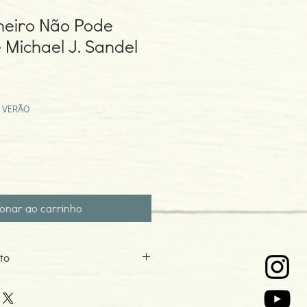
heiro Não Pode
Michael J. Sandel
eço
omocional
 VERÃO
ionar ao carrinho
to
el
0