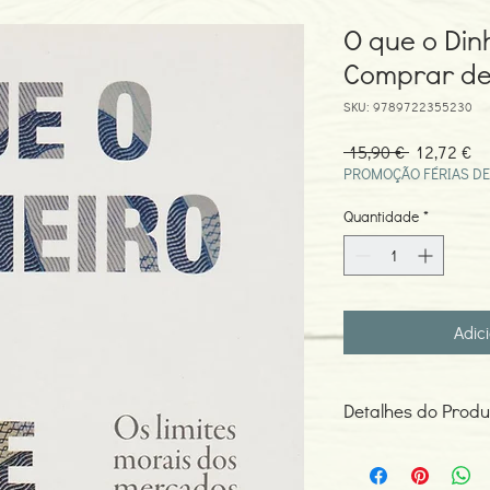
O que o Din
Comprar de 
SKU: 9789722355230
Preço
Pr
 15,90 € 
12,72 €
normal
pr
PROMOÇÃO FÉRIAS DE
Quantidade
*
Adic
Detalhes do Produ
Autor: Michael J. Sand
ISBN: 978972235523