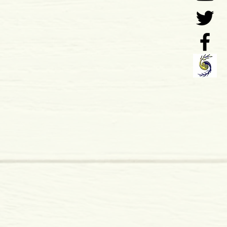
o: 03-2015
nça
 x 16 mm
mole