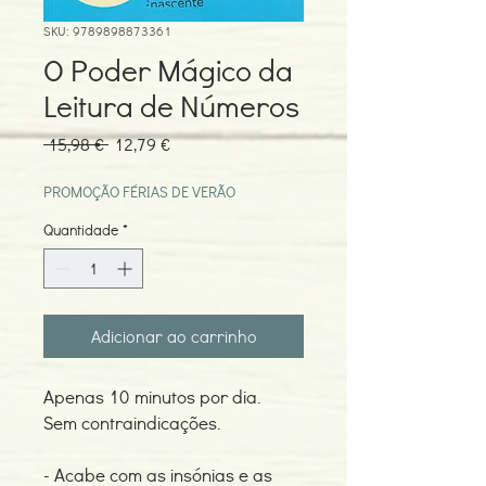
SKU: 9789898873361
O Poder Mágico da
Leitura de Números
Preço
Preço
 15,98 € 
12,79 €
normal
promocional
PROMOÇÃO FÉRIAS DE VERÃO
Quantidade
*
Adicionar ao carrinho
Apenas 10 minutos por dia.
Sem contraindicações.
- Acabe com as insónias e as