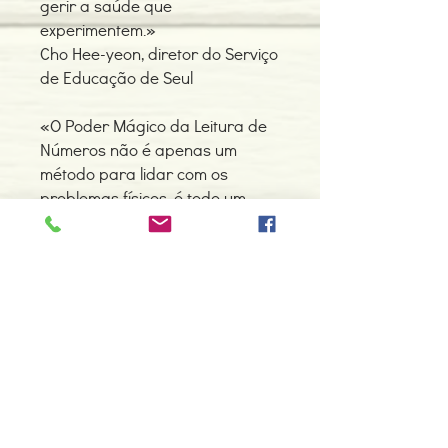
gerir a saúde que
experimentem.»
Cho Hee-yeon, diretor do Serviço
de Educação de Seul
«O Poder Mágico da Leitura de
Números não é apenas um
método para lidar com os
problemas físicos, é todo um
programa para mudar e
melhorar o ritmo da sua vida.
Mais do que uma cura para
doenças, este livro oferece-nos
uma metodologia de autoajuda
para recuperarmos a nossa
vida.»
Pae Yeong-sun, professor
universitário