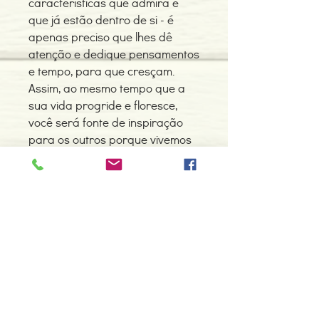
características que admira e
que já estão dentro de si - é
apenas preciso que lhes dê
atenção e dedique pensamentos
e tempo, para que cresçam.
Assim, ao mesmo tempo que a
sua vida progride e floresce,
você será fonte de inspiração
para os outros porque vivemos
para ser iluminados e para
iluminar.
Detalhes do Produto
Autor: Vera Faria Leal
ISBN: 9789896680619
Edição ou reimpressão: 07-2010
Editor: Nascente
Contacte-nos
Idioma: Português
966 605 625