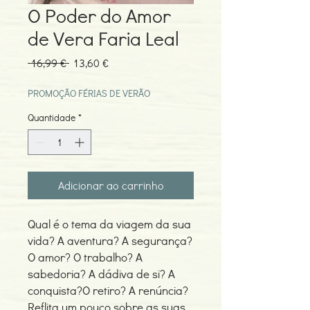
O Poder do Amor
de Vera Faria Leal
Preço
Preço
 16,99 € 
13,60 €
normal
promocional
PROMOÇÃO FÉRIAS DE VERÃO
Quantidade
*
Adicionar ao carrinho
Qual é o tema da viagem da sua
vida? A aventura? A segurança?
O amor? O trabalho? A
sabedoria? A dádiva de si? A
conquista?O retiro? A renúncia?
Reflita um pouco sobre as suas