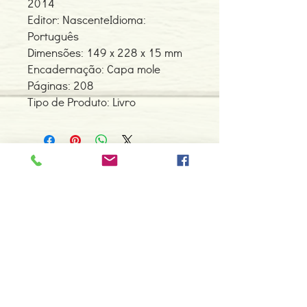
2014
Editor: NascenteIdioma:
Português
Dimensões: 149 x 228 x 15 mm
Encadernação: Capa mole
Páginas: 208
Tipo de Produto: Livro
Contacte-nos
966 605 625
espiral.centro.alternativas@gmail
.com
Horário de apoio a cliente
2ª a 6ª feira das 10h00 às 19h00
sábado das 12h00 às 18h00