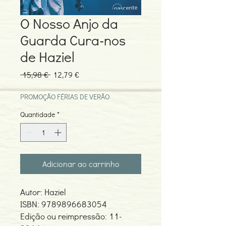
O Nosso Anjo da
Guarda Cura-nos
de Haziel
Preço
Preço
 15,98 € 
12,79 €
normal
promocional
PROMOÇÃO FÉRIAS DE VERÃO
Quantidade
*
Adicionar ao carrinho
Autor: Haziel
ISBN: 9789896683054
Edição ou reimpressão: 11-