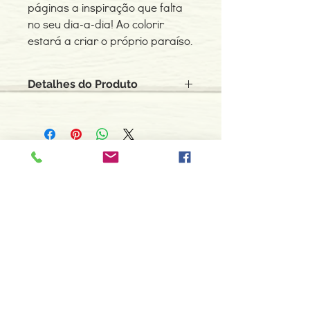
páginas a inspiração que falta
no seu dia-a-dia! Ao colorir
estará a criar o próprio paraíso.
Detalhes do Produto
Autor: Adriana Marto
ISBN: 9789898504043
Edição ou reimpressão: 06-2015
Editor: O Castor de Papel
Contacte-nos
Idioma: Português
966 605 625
Dimensões: 178 x 178 x 3 mm
Encadernação: Capa mole
espiral.centro.alternativas@gmail
Páginas: 96
.com
Tipo de Produto: Livro
Horário de apoio a cliente
2ª a 6ª feira das 10h00 às 19h00
sábado das 12h00 às 18h00