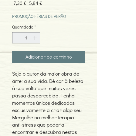
Preço
Preço
 7,30 € 
5,84 €
normal
promocional
PROMOÇÃO FÉRIAS DE VERÃO
Quantidade
*
Adicionar ao carrinho
Seja o autor da maior obra de
arte: a sua vida. Dê cor à beleza
à sua volta que muitas vezes
passa despercebida. Tenha
momentos únicos dedicados
exclusivamente a criar algo seu.
Mergulhe na melhor terapia
anti-stress que poderia
encontrar e descubra nestas