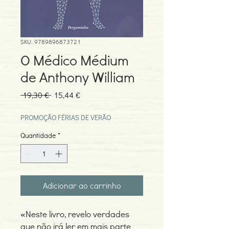
SKU: 9789896873721
O Médico Médium
de Anthony William
Preço
Preço
 19,30 € 
15,44 €
normal
promocional
PROMOÇÃO FÉRIAS DE VERÃO
Quantidade
*
Adicionar ao carrinho
«Neste livro, revelo verdades
que não irá ler em mais parte