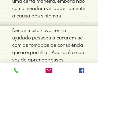
uma certa maneira, embora não
compreendam verdadeiramente
a causa dos sintomas.
Desde muito novo, tenho
ajudado pessoas a curarem-se
com as tomadas de consciência
que irei partilhar. Agora, é a sua
vez de aprender esses
segredos. Foi assim que o
Espírito me disse que devia ser.»
Detalhes do Produto
Autor: Anthony William
ISBN: 9789896873721
Edição ou reimpressão: 10-2016
Editor: Pergaminho
Contacte-nos
Idioma: Português
966 605 625