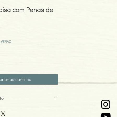
Coisa com Penas de
eço
omocional
 VERÃO
ionar ao carrinho
to
6