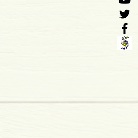
: 09-2016Editor: Elsinore
 x 13 mm
dura