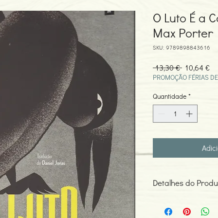
O Luto É a 
Max Porter
SKU: 9789898843616
Preço
Pr
 13,30 € 
10,64 €
normal
pr
PROMOÇÃO FÉRIAS DE
Quantidade
*
Adic
Detalhes do Produ
Autor:Max Porter
ISBN: 978989884361