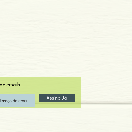
 de emails
Assine Já