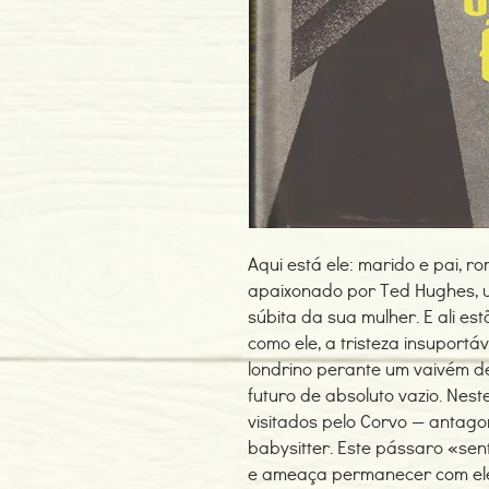
Aqui está ele: marido e pai, 
apaixonado por Ted Hughes, 
súbita da sua mulher. E ali est
como ele, a tristeza insuport
londrino perante um vaivém d
futuro de absoluto vazio. Ne
visitados pelo Corvo — antagon
babysitter. Este pássaro «sent
e ameaça permanecer com ele