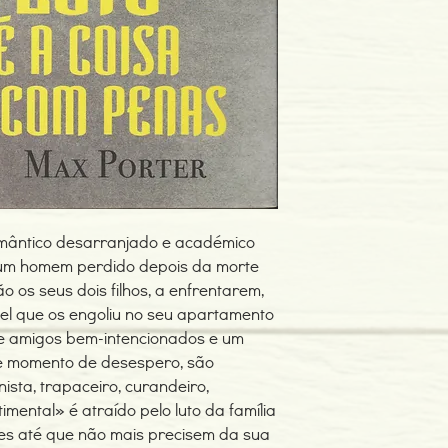
Edição ou reimpressão
Idioma: Português
Dimensões: 156 x 229
Encadernação: Capa 
Páginas: 128
Tipo de Produto: Livro
romântico desarranjado e académico
um homem perdido depois da morte
ão os seus dois filhos, a enfrentarem,
ável que os engoliu no seu apartamento
e amigos bem-intencionados e um
ste momento de desespero, são
ista, trapaceiro, curandeiro,
imental» é atraído pelo luto da família
s até que não mais precisem da sua