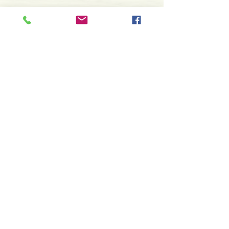
Detalhes do Produto
Autor: Saint Germain
ISBN: 9789898994264
Edição/Reimpressão: 08-2021
Editor: Pub.Maitreya Unip.,Lda
Contacte-nos
Idioma: Português
966 605 625
Dimensões: 145 x 210 x 16 mm
Encadernação: Capa dura
espiral.centro.alternativas@gmail
Páginas: 272
.com
Tipo de Produto: Livro
Horário de apoio a cliente
2ª a 6ª feira das 10h00 às 19h00
sábado das 12h00 às 18h00
Faça parte da nossa lista de
emails