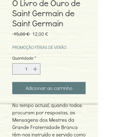
O Livro de Ouro de
Saint Germain de
Saint Germain
Preço
Preço
 15,00 € 
12,00 €
normal
promocional
PROMOÇÃO FÉRIAS DE VERÃO
Quantidade
*
Adicionar ao carrinho
No tempo actual, quando todos
procuram por respostas, as
Mensagens dos Mestres da
Grande Fraternidade Branca
têm-nos instruído e servido como