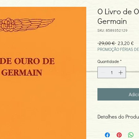
O Livro de 
Germain
SKU: 8589352129
Preço
Pr
 29,00 € 
23,20 €
normal
pr
PROMOÇÃO FÉRIAS DE
Quantidade
*
Adic
Detalhes do Produ
Autor: Saint Germain
ISBN: 8589352129