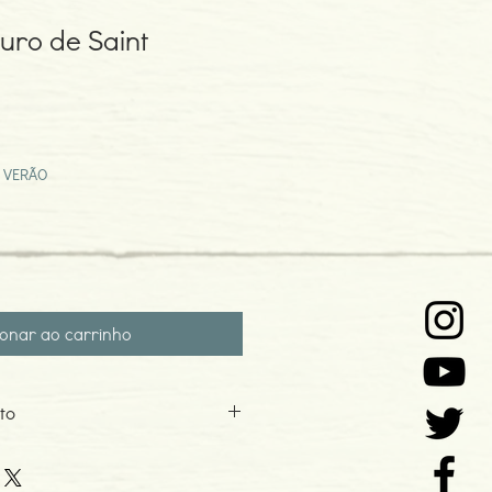
Ouro de Saint
eço
omocional
 VERÃO
ionar ao carrinho
to