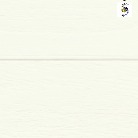
o: 2007
iberdade
rasil
mole