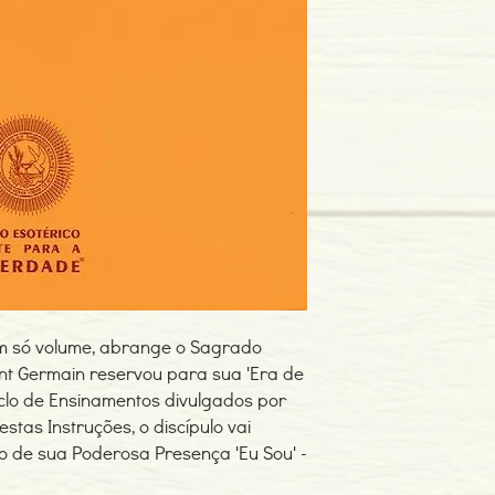
Edição ou reimpressã
Editor: Ponte para a L
Idioma: Português do B
Encadernação: Capa 
Páginas: 227
m só volume, abrange o Sagrado
nt Germain reservou para sua 'Era de
Ciclo de Ensinamentos divulgados por
stas Instruções, o discípulo vai
o de sua Poderosa Presença 'Eu Sou' -