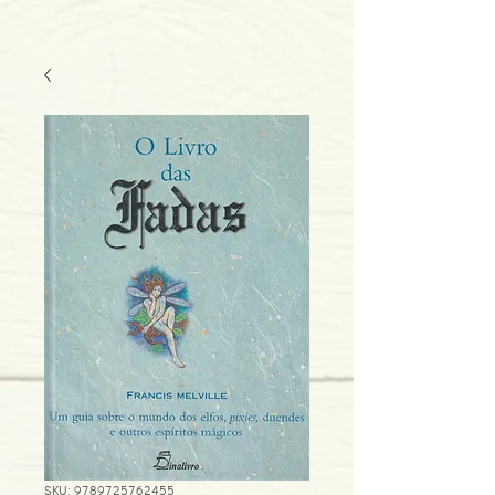
SKU: 9789725762455