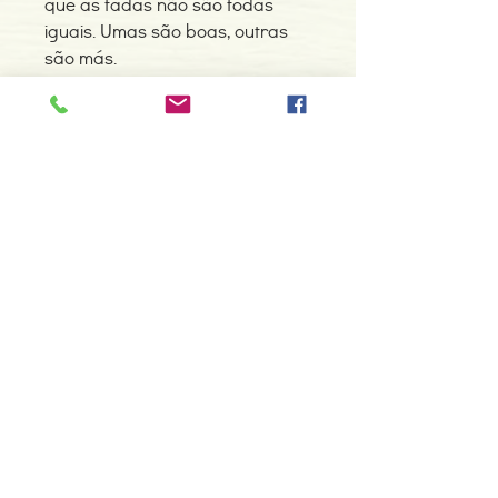
que as fadas não são todas
iguais. Umas são boas, outras
são más.
Detalhes do Produto
ISBN:9789725762455
Edição ou reimpressão: 01-2003
Editor: Dinalivro
Idioma: Português
Contacte-nos
Dimensões: 150 x 200 x 15 mm
966 605 625
Encadernação: Capa dura
Páginas: 128
espiral.centro.alternativas@gmail
Tipo de Produto: Livro
.com
Horário de apoio a cliente
2ª a 6ª feira das 10h00 às 19h00
sábado das 12h00 às 18h00