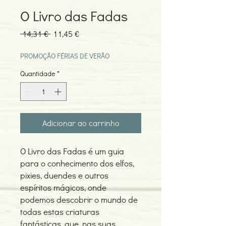
O Livro das Fadas
Preço
Preço
 14,31 € 
11,45 €
normal
promocional
PROMOÇÃO FÉRIAS DE VERÃO
Quantidade
*
Adicionar ao carrinho
O Livro das Fadas é um guia
para o conhecimento dos elfos,
pixies, duendes e outros
espíritos mágicos, onde
podemos descobrir o mundo de
todas estas criaturas
fantásticas, que, nas suas