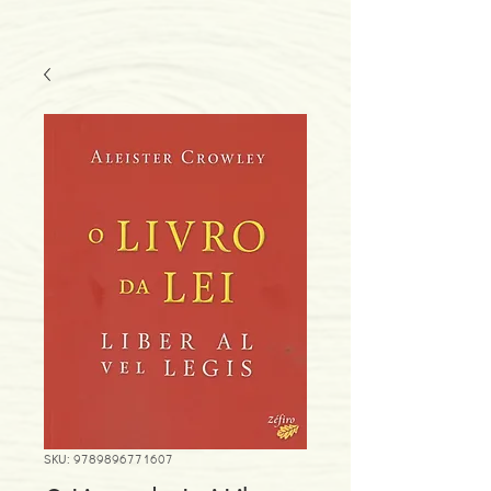
SKU: 9789896771607