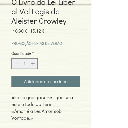
O Livro da Lei Liber
al Vel Legis de
Aleister Crowley
Preço
Preço
 18,90 € 
15,12 €
normal
promocional
PROMOÇÃO FÉRIAS DE VERÃO
Quantidade
*
Adicionar ao carrinho
«Faz o que quiseres, que seja
este o todo da Lei.»
«Amor é a Lei, Amor sob
Vontade.»