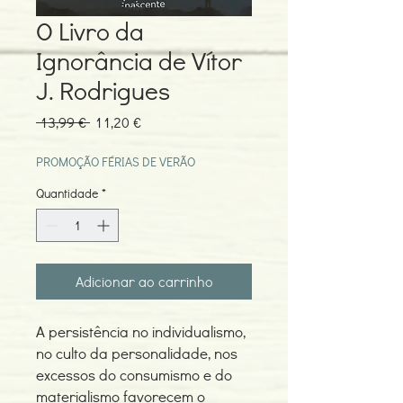
O Livro da
Ignorância de Vítor
J. Rodrigues
Preço
Preço
 13,99 € 
11,20 €
normal
promocional
PROMOÇÃO FÉRIAS DE VERÃO
Quantidade
*
Adicionar ao carrinho
A persistência no individualismo,
no culto da personalidade, nos
excessos do consumismo e do
materialismo favorecem o