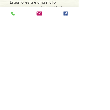
Erasmo, esta é uma muito
necessária lição de humildade e
um sábio antídoto para a
arrogância da Humanidade no
seu relacionamento com o
Cosmos a que pertence.»
Olivier Clerc, conferencista e
escritor
Detalhes do Produto
Autor: Vítor J. Rodrigues
ISBN: 9789898873606
Edição ou reimpressão: 10-2018
Editor: Nascente
Contacte-nos
Idioma: Português
966 605 625
Dimensões: 151 x 228 x 11 mm
Encadernação: Capa mole
espiral.centro.alternativas@gmail
Páginas: 160
.com
Tipo de Produto: Livro