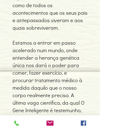
como de todos os
acontecimentos que os seus pais
e antepassados viveram e aos
quais sobreviveram.
Estamos a entrar em passo
acelerado num mundo, onde
entender a herança genética
única nos dará o poder para
comer, fazer exercício, e
procurar tratamento médico à
medida daquilo que o nosso
corpo realmente precisa. A
última vaga científica, da qual O
Gene Inteligente é testemunho,
revela que o cérebro humano
vai mudando ao longo da vida,
adaptando-se ao melhor e ao