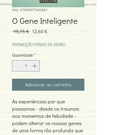
SKU: 9789897540981
O Gene Inteligente
Preço
Preço
 15,75 € 
12,60 €
normal
promocional
PROMOÇÃO FÉRIAS DE VERÃO
Quantidade
*
Adicionar ao carrinho
As experiências por que
passamos - desde os traumas
aos momentos de felicidade -
podem alterar os nossos genes
de uma forma tão profunda que