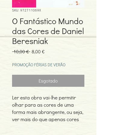
SKU: 972711069X
O Fantástico Mundo
das Cores de Daniel
Beresniak
Preço
Preço
 10,00 € 
8,00 €
normal
promocional
PROMOÇÃO FÉRIAS DE VERÃO
Esgotado
Ler esta obra vai-lhe permitir
olhar para as cores de uma
forma mais abrangente, ou seja,
ver mais do que apenas cores