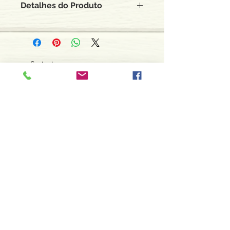
Detalhes do Produto
Autor: Daniel Beresniak
ISBN: 9788531507847
Editor: Editora Pergaminho
Idioma: Português
Contacte-nos
Páginas: 240
966 605 625
Usado em bom estado.
espiral.centro.alternativas@gmail
.com
Horário de apoio a cliente
2ª a 6ª feira das 10h00 às 19h00
sábado das 12h00 às 18h00
Faça parte da nossa lista de
emails