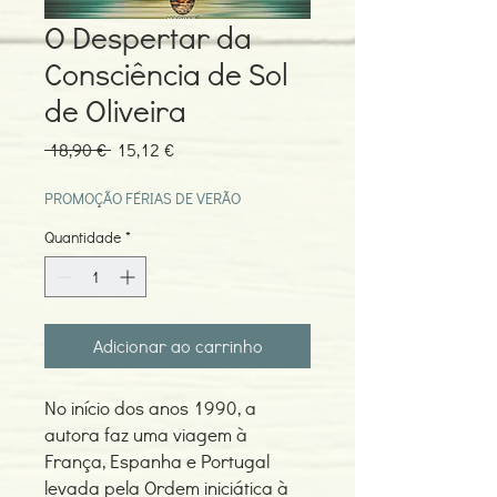
O Despertar da
Consciência de Sol
de Oliveira
Preço
Preço
 18,90 € 
15,12 €
normal
promocional
PROMOÇÃO FÉRIAS DE VERÃO
Quantidade
*
Adicionar ao carrinho
No início dos anos 1990, a
autora faz uma viagem à
França, Espanha e Portugal
levada pela Ordem iniciática à