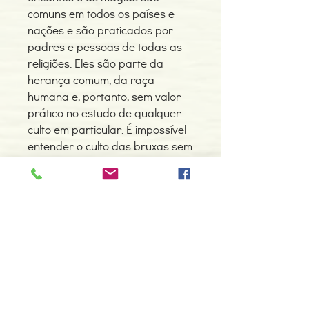
comuns em todos os países e
nações e são praticados por
padres e pessoas de todas as
religiões. Eles são parte da
herança comum, da raça
humana e, portanto, sem valor
prático no estudo de qualquer
culto em particular. É impossível
entender o culto das bruxas sem
entender primeiro a posição do
personagem principal daquele
culto. Ele era conhecido dos
juízes contemporâneos cristãos
e considerado o Demônio,
também chamado Satã, Lúcifrer,
Belzebu, Coisa Ruim, o Inimigo da
Salvação, e nomes similares
relativos ao Princípio do Mal, o