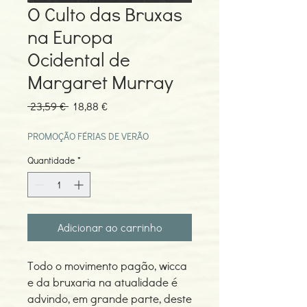
O Culto das Bruxas
na Europa
Ocidental de
Margaret Murray
Preço
Preço
 23,59 € 
18,88 €
normal
promocional
PROMOÇÃO FÉRIAS DE VERÃO
Quantidade
*
Adicionar ao carrinho
Todo o movimento pagão, wicca
e da bruxaria na atualidade é
advindo, em grande parte, deste