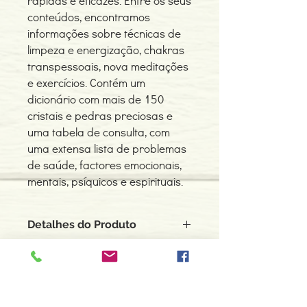
rápidas e eficazes. Entre os seus
conteúdos, encontramos
informações sobre técnicas de
limpeza e energização, chakras
transpessoais, nova meditações
e exercícios. Contém um
dicionário com mais de 150
cristais e pedras preciosas e
uma tabela de consulta, com
uma extensa lista de problemas
de saúde, factores emocionais,
mentais, psíquicos e espirituais.
Detalhes do Produto
Autor: Antonio Duncan
ISBN: 9789728202149
Edição ou reimpressão: 04-2004
Editor: Dinapress
Contacte-nos