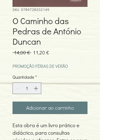
SKU: 9789728202149
O Caminho das
Pedras de António
Duncan
Preço
Preço
 14,00 € 
11,20 €
normal
promocional
PROMOÇÃO FÉRIAS DE VERÃO
Quantidade
*
Adicionar ao carrinho
Esta obra é um livro prático e
didáctico, para consultas