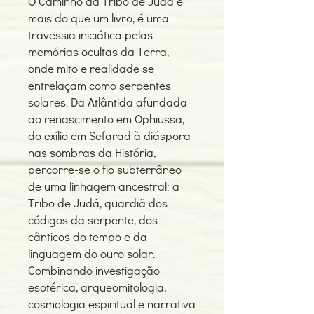
O Caminho da Tribo de Judá é
mais do que um livro, é uma
travessia iniciática pelas
memórias ocultas da Terra,
onde mito e realidade se
entrelaçam como serpentes
solares. Da Atlântida afundada
ao renascimento em Ophiussa,
do exílio em Sefarad à diáspora
nas sombras da História,
percorre-se o fio subterrâneo
de uma linhagem ancestral: a
Tribo de Judá, guardiã dos
códigos da serpente, dos
cânticos do tempo e da
linguagem do ouro solar.
Combinando investigação
esotérica, arqueomitologia,
cosmologia espiritual e narrativa