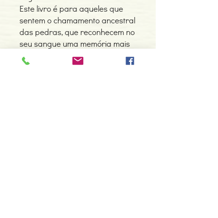
Este livro é para aqueles que
sentem o chamamento ancestral
das pedras, que reconhecem no
seu sangue uma memória mais
antiga do que os livros
permitiram escrever. É para os
herdeiros da luz oculta que
desejam recordar quem foram,
o que carregam, e qual a missão
que ainda os espera.
Não é apenas um livro. É um
espelho. Um mapa. Uma chave.
A Tribo nunca desapareceu.
A Tribo apenas esperou.
E agora, voltou.