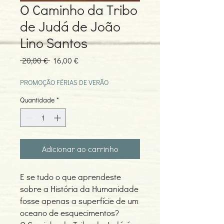
O Caminho da Tribo
de Judá de João
Lino Santos
Preço
Preço
 20,00 € 
16,00 €
normal
promocional
PROMOÇÃO FÉRIAS DE VERÃO
Quantidade
*
Adicionar ao carrinho
E se tudo o que aprendeste
sobre a História da Humanidade
fosse apenas a superfície de um
oceano de esquecimentos?