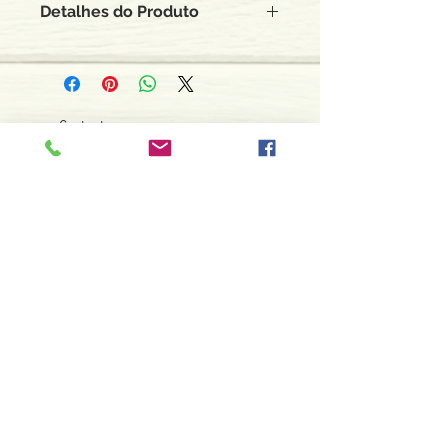
Detalhes do Produto
Autor: Manuel J. Gandra
Edição ou reimpressão: 2017
Editor: CESDIES
Idioma: Português
Contacte-nos
Encadernação: Capa mole
966 605 625
Páginas: 394
Tipo de Produto: Livro
espiral.centro.alternativas@gmail
.com
Horário de apoio a cliente
2ª a 6ª feira das 10h00 às 19h00
sábado das 12h00 às 18h00
Faça parte da nossa lista de
emails