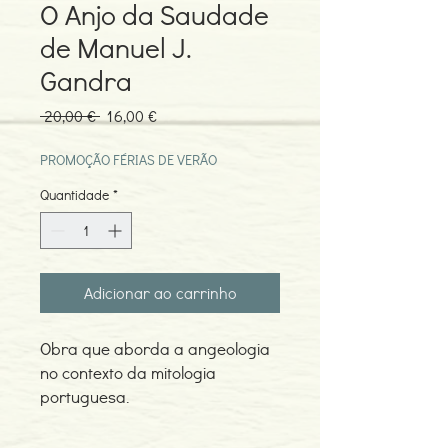
O Anjo da Saudade
de Manuel J.
Gandra
Preço
Preço
 20,00 € 
16,00 €
normal
promocional
PROMOÇÃO FÉRIAS DE VERÃO
Quantidade
*
Adicionar ao carrinho
Obra que aborda a angeologia
no contexto da mitologia
portuguesa.