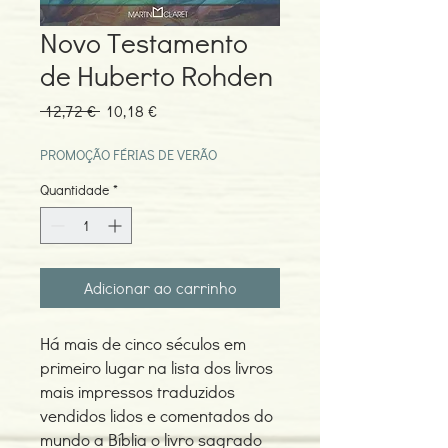
Novo Testamento
de Huberto Rohden
Preço
Preço
 12,72 € 
10,18 €
normal
promocional
PROMOÇÃO FÉRIAS DE VERÃO
Quantidade
*
Adicionar ao carrinho
Há mais de cinco séculos em
primeiro lugar na lista dos livros
mais impressos traduzidos
vendidos lidos e comentados do
mundo a Bíblia o livro sagrado