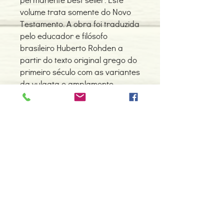
volume trata somente do Novo
Testamento. A obra foi traduzida
pelo educador e filósofo
brasileiro Huberto Rohden a
partir do texto original grego do
primeiro século com as variantes
da vulgata e amplamente
anotada.
Detalhes do Produto
Autor: Huberto Rohden
ISBN: 9788572327886
Edição ou reimpressão: 01-2009
Editor: Martin Claret
Contacte-nos
Idioma: Português
966 605 625
Dimensões: 116 x 181 x 9 mm
Encadernação: Capa mole
espiral.centro.alternativas@gmail
Páginas: 144