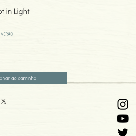
t in Light
eço
omocional
 VERÃO
ionar ao carrinho