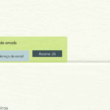
 de emails
Assine Já
iros