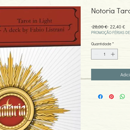
Notoria Taro
Preço
Pr
 28,00 € 
22,40 €
normal
pr
PROMOÇÃO FÉRIAS DE
Quantidade
*
Adic