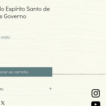
o Espírito Santo de
es Governo
eço
omocional
 VERÃO
ionar ao carrinho
to
orverno
9