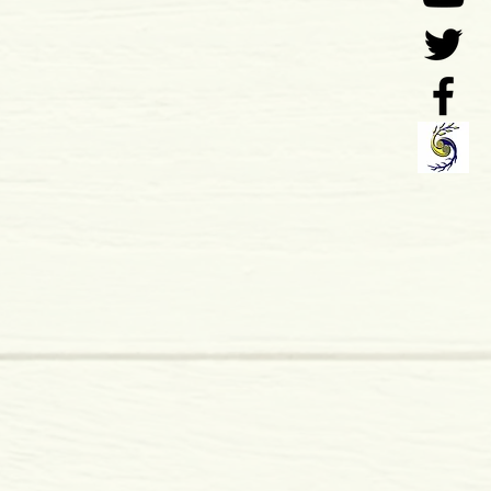
o: 04-1992
 de Unificação Cultural
 x 9 mm
mole