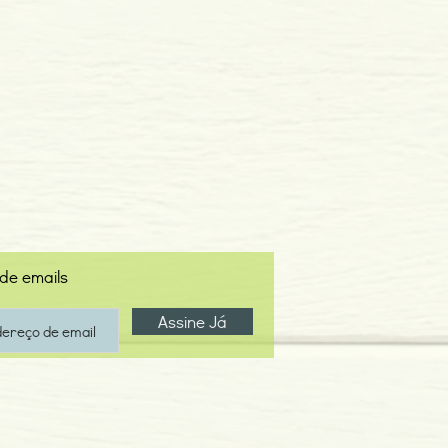
 de emails
Assine Já