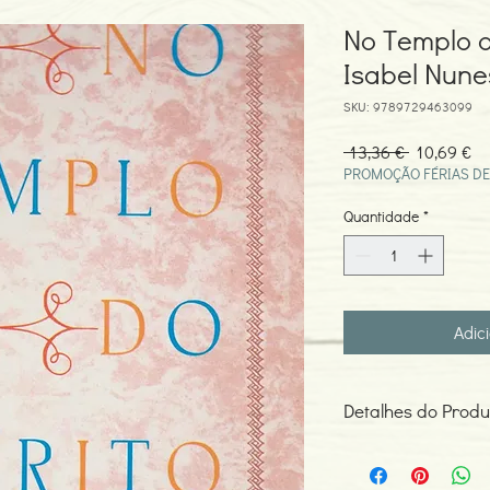
No Templo d
Isabel Nun
SKU: 9789729463099
Preço
Pr
 13,36 € 
10,69 €
normal
pr
PROMOÇÃO FÉRIAS DE
Quantidade
*
Adic
Detalhes do Produ
Autor: Isabel Nunes G
ISBN: 978972946309