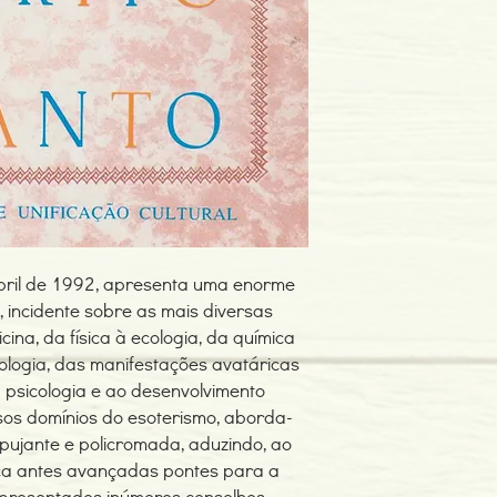
Edição ou reimpressã
Editor: Centro Lusitano
Idioma: Português
Dimensões: 160 x 222
Encadernação: Capa 
Páginas: 240
Tipo de Produto: Livro
Abril de 1992, apresenta uma enorme
 incidente sobre as mais diversas
ina, da física à ecologia, da química
ologia, das manifestações avatáricas
à psicologia e ao desenvolvimento
sos domínios do esoterismo, aborda-
ujante e policromada, aduzindo, ao
ca antes avançadas pontes para a
apresentados inúmeros conselhos