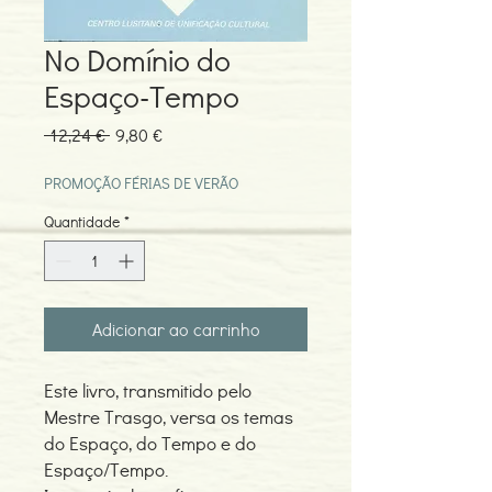
No Domínio do
Espaço-Tempo
Preço
Preço
 12,24 € 
9,80 €
normal
promocional
PROMOÇÃO FÉRIAS DE VERÃO
Quantidade
*
Adicionar ao carrinho
Este livro, transmitido pelo
Mestre Trasgo, versa os temas
do Espaço, do Tempo e do
Espaço/Tempo.