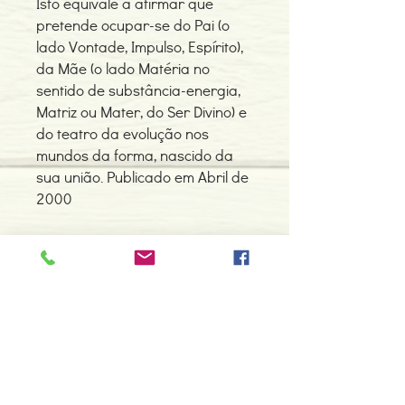
Isto equivale a afirmar que
pretende ocupar-se do Pai (o
lado Vontade, Impulso, Espírito),
da Mãe (o lado Matéria no
sentido de substância-energia,
Matriz ou Mater, do Ser Divino) e
do teatro da evolução nos
mundos da forma, nascido da
sua união. Publicado em Abril de
2000
Contacte-nos
966 605 625
espiral.centro.alternativas@gmail
.com