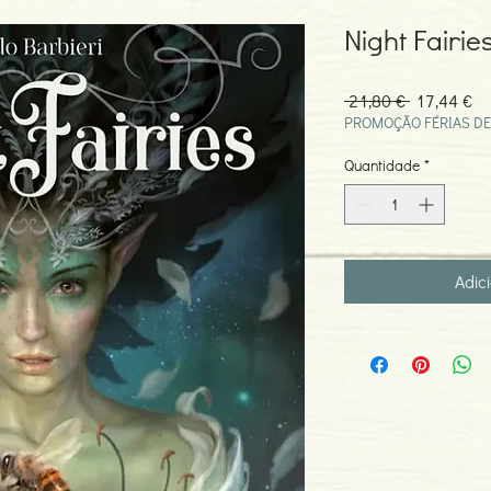
Night Fairie
Preço
Pr
 21,80 € 
17,44 €
normal
pr
PROMOÇÃO FÉRIAS DE
Quantidade
*
Adic