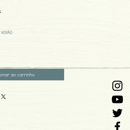
s
eço
omocional
 VERÃO
ionar ao carrinho