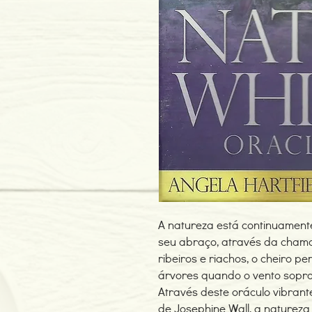
A natureza está continuament
seu abraço, através da chama
ribeiros e riachos, o cheiro p
árvores quando o vento sopra
Através deste oráculo vibrant
de Josephine Wall, a naturez