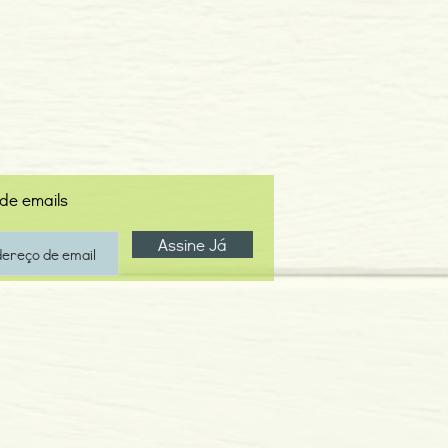
 de emails
Assine Já