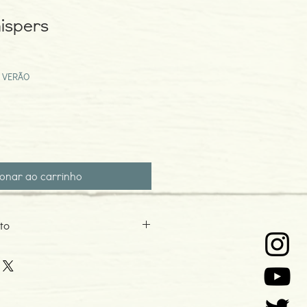
ispers
eço
omocional
 VERÃO
ionar ao carrinho
to
 Inclui livreto com instruções em