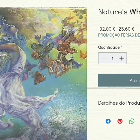
Nature's Wh
Preço
Pr
 32,00 € 
25,60 €
normal
pr
PROMOÇÃO FÉRIAS DE
Quantidade
*
Adic
Detalhes do Produ
Oráculo com 50 cartas.
Inglês.