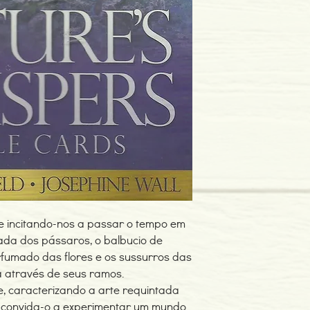
e incitando-nos a passar o tempo em
da dos pássaros, o balbucio de
erfumado das flores e os sussurros das
 através de seus ramos.
e, caracterizando a arte requintada
a convida-o a experimentar um mundo