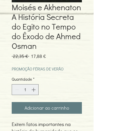
Moisés e Akhenaton
A História Secreta
do Egito no Tempo
do Êxodo de Ahmed
Osman
Preço
Preço
 22,35 € 
17,88 €
normal
promocional
PROMOÇÃO FÉRIAS DE VERÃO
Quantidade
*
Adicionar ao carrinho
Exitem fatos importantes na