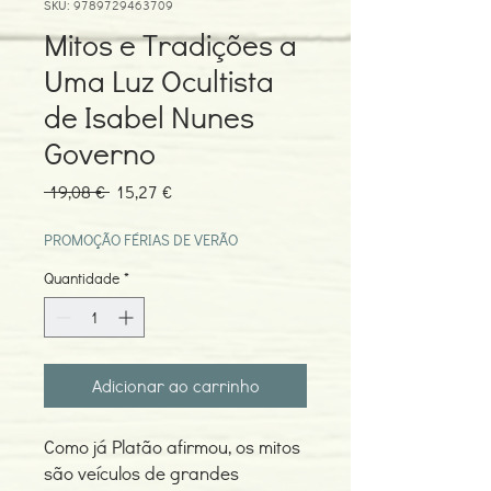
SKU: 9789729463709
Mitos e Tradições a
Uma Luz Ocultista
de Isabel Nunes
Governo
Preço
Preço
 19,08 € 
15,27 €
normal
promocional
PROMOÇÃO FÉRIAS DE VERÃO
Quantidade
*
Adicionar ao carrinho
Como já Platão afirmou, os mitos
são veículos de grandes