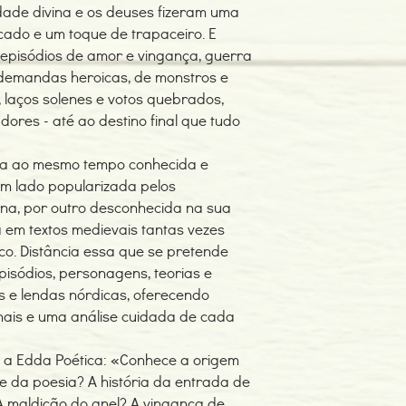
dade divina e os deuses fizeram uma
ado e um toque de trapaceiro. E
 episódios de amor e vingança, guerra
 demandas heroicas, de monstros e
, laços solenes e votos quebrados,
adores - até ao destino final que tudo
gia ao mesmo tempo conhecida e
um lado popularizada pelos
na, por outro desconhecida na sua
 em textos medievais tantas vezes
co. Distância essa que se pretende
isódios, personagens, teorias e
 e lendas nórdicas, oferecendo
nais e uma análise cuidada de cada
e a Edda Poética: «Conhece a origem
e da poesia? A história da entrada de
A maldição do anel? A vingança de