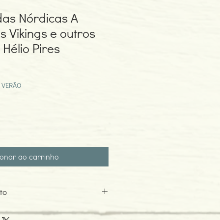
das Nórdicas A
s Vikings e outros
Hélio Pires
eço
omocional
 VERÃO
ionar ao carrinho
to