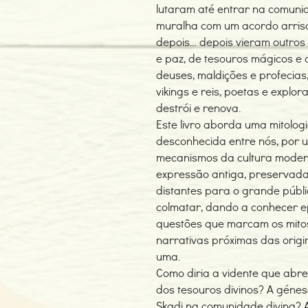
lutaram até entrar na comuni
muralha com um acordo arrisc
depois… depois vieram outros
e paz, de tesouros mágicos e
deuses, maldições e profecias
vikings e reis, poetas e explor
destrói e renova.
Este livro aborda uma mitolo
desconhecida entre nós, por 
mecanismos da cultura moder
expressão antiga, preservada
distantes para o grande públi
colmatar, dando a conhecer ep
questões que marcam os mitos
narrativas próximas das origi
uma.
Como diria a vidente que abr
dos tesouros divinos? A génes
Skadi na comunidade divina? 