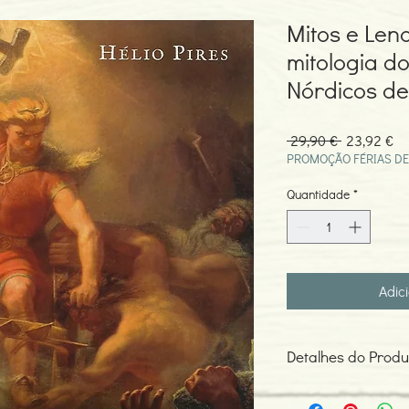
Mitos e Len
mitologia do
Nórdicos de 
Preço
Pr
 29,90 € 
23,92 €
normal
pr
PROMOÇÃO FÉRIAS DE
Quantidade
*
Adic
Detalhes do Produ
Autor: Hélio Pires