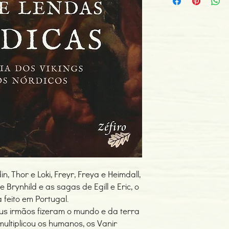
ISBN: 978989677169
Edição ou reimpressã
Editor: Zéfiro
Idioma: Português
Dimensões: 158 x 231
Encadernação: Capa 
Páginas: 384
Tipo de Produto: Livro
, Thor e Loki, Freyr, Freya e Heimdall,
e Brynhild e as sagas de Egill e Eric, o
 feito em Portugal.
eus irmãos fizeram o mundo e da terra
ultiplicou os humanos, os Vanir