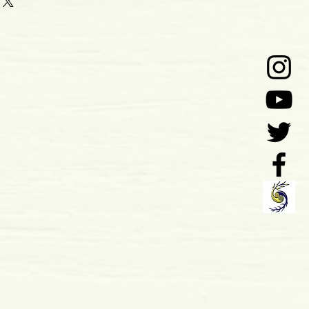
0
o: 05-2019
 x 26 mm
mole